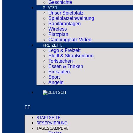
Geschichte
PLATZ
Unser Spielplatz
Spielplatzeinweihung
Sanitäranlagen
Wireless
Platzplan
Campingplatz Video
FREIZEIT
Lego & Freizeit
Steiff & Straußenfarm
Torfstechen
Essen & Trinken
Einkaufen
Sport
Angeln
STARTSEITE
RESERVIERUNG
TAGESCAMPER