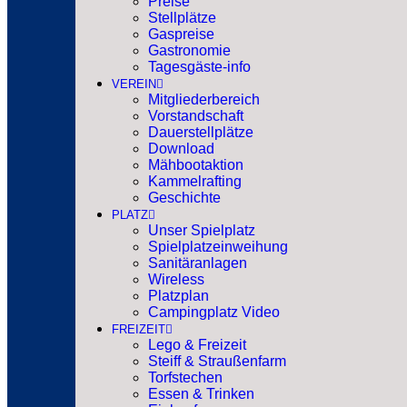
Preise
Stellplätze
Gaspreise
Gastronomie
Tagesgäste-info
VEREIN
Mitgliederbereich
Vorstandschaft
Dauerstellplätze
Download
Mähbootaktion
Kammelrafting
Geschichte
PLATZ
Unser Spielplatz
Spielplatzeinweihung
Sanitäranlagen
Wireless
Platzplan
Campingplatz Video
FREIZEIT
Lego & Freizeit
Steiff & Straußenfarm
Torfstechen
Essen & Trinken