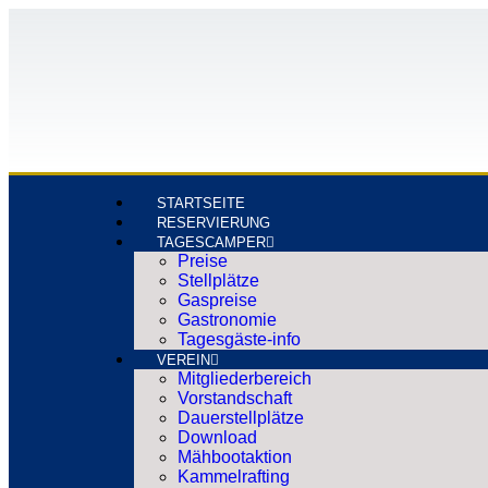
STARTSEITE
RESERVIERUNG
TAGESCAMPER
Preise
Stellplätze
Gaspreise
Gastronomie
Tagesgäste-info
VEREIN
Mitgliederbereich
Vorstandschaft
Dauerstellplätze
Download
Mähbootaktion
Kammelrafting