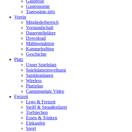
Gaspreise
Gastronomie
Tagesgäste-info
Verein
Mitgliederbereich
Vorstandschaft
Dauerstellplätze
Download
Mähbootaktion
Kammelrafting
Geschichte
Platz
Unser Spielplatz
Spielplatzeinweihung
Sanitäranlagen
Wireless
Platzplan
Campingplatz Video
Freizeit
Lego & Freizeit
Steiff & Straußenfarm
Torfstechen
Essen & Trinken
Einkaufen
Sport