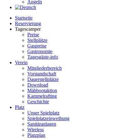
Angeln
Startseite
Reservierung
Tagescamper
Preise
Stellplätze
Gaspreise
Gastronomie
Tagesgäste-info
Verein
Mitgliederbereich
Vorstandschaft
Dauerstellplätze
Download
Mähbootaktion
Kammelrafting
Geschichte
Platz
Unser Spielplatz
Spielplatzeinweihung
Sanitäranlagen
Wireless
Platzplan