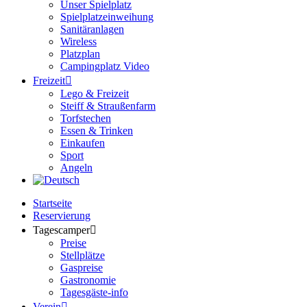
Unser Spielplatz
Spielplatzeinweihung
Sanitäranlagen
Wireless
Platzplan
Campingplatz Video
Freizeit
Lego & Freizeit
Steiff & Straußenfarm
Torfstechen
Essen & Trinken
Einkaufen
Sport
Angeln
Startseite
Reservierung
Tagescamper
Preise
Stellplätze
Gaspreise
Gastronomie
Tagesgäste-info
Verein