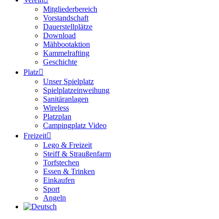
Mitgliederbereich
Vorstandschaft
Dauerstellplätze
Download
Mähbootaktion
Kammelrafting
Geschichte
Platz
Unser Spielplatz
Spielplatzeinweihung
Sanitäranlagen
Wireless
Platzplan
Campingplatz Video
Freizeit
Lego & Freizeit
Steiff & Straußenfarm
Torfstechen
Essen & Trinken
Einkaufen
Sport
Angeln