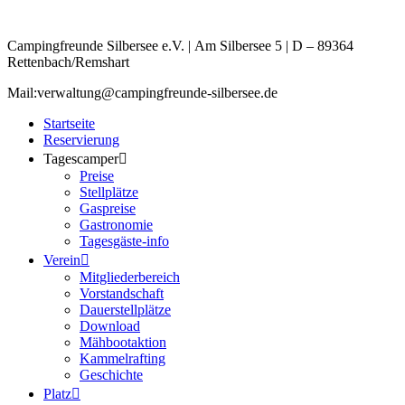
Campingfreunde Silbersee e.V. | Am Silbersee 5 | D – 89364
Rettenbach/Remshart
Mail:verwaltung@campingfreunde-silbersee.de
Startseite
Reservierung
Tagescamper
Preise
Stellplätze
Gaspreise
Gastronomie
Tagesgäste-info
Verein
Mitgliederbereich
Vorstandschaft
Dauerstellplätze
Download
Mähbootaktion
Kammelrafting
Geschichte
Platz